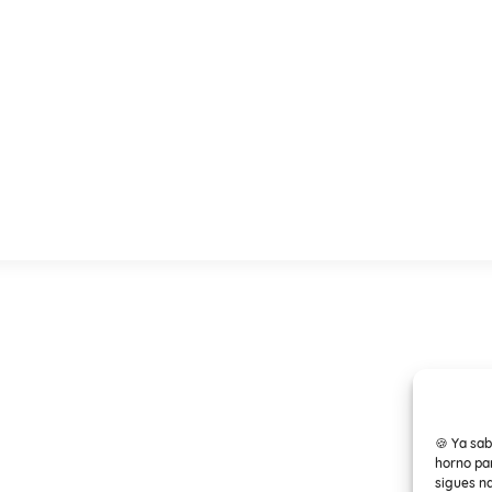
🍪 Ya sab
horno par
sigues n