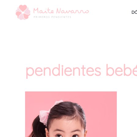
DÓ
pendientes beb