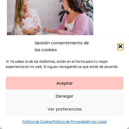
Gestión consentimiento de
las cookies
cuando poner pendientes a mi bebe
🍪 Ya sabes lo de las Galletitas, están en el horno para tu mejor
experiencia en mi web. Si sigues navegando se que estás de acuerdo.
Aceptar
Contacto
Aviso Legal
Protección de datos
Denegar
1
© 2026 Primeros Pendientes by Maite Navarro. Todos los
Ver preferencias
derechos reservados.
Política de Cookies
Política de Privacidad
Aviso Legal