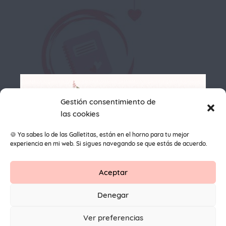
Gestión consentimiento de
las cookies
🍪 Ya sabes lo de las Galletitas, están en el horno para tu mejor
Cuando Primeros Pendientes con Maite Navarro
experiencia en mi web. Si sigues navegando se que estás de acuerdo.
Aceptar
Contacto
Aviso Legal
Protección de datos
Denegar
1
© 2026 Primeros Pendientes by Maite Navarro. Todos los
Ver preferencias
derechos reservados.