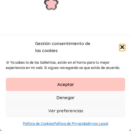
Gestión consentimiento de
las cookies
pendientes para niñas
🍪 Ya sabes lo de las Galletitas, están en el horno para tu mejor
experiencia en mi web. Si sigues navegando se que estás de acuerdo.
Aceptar
Contacto
Aviso Legal
Protección de datos
Denegar
1
© 2026 Primeros Pendientes by Maite Navarro. Todos los
Ver preferencias
derechos reservados.
Política de Cookies
Política de Privacidad
Aviso Legal