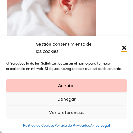
Gestión consentimiento de
las cookies
pendientes para niñas
🍪 Ya sabes lo de las Galletitas, están en el horno para tu mejor
experiencia en mi web. Si sigues navegando se que estás de acuerdo.
Aceptar
Contacto
Aviso Legal
Protección de datos
Denegar
1
© 2026 Primeros Pendientes by Maite Navarro. Todos los
Ver preferencias
derechos reservados.
Política de Cookies
Política de Privacidad
Aviso Legal