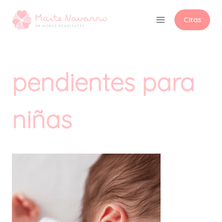
Citas
pendientes para
niñas