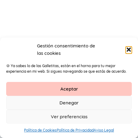
Gestión consentimiento de
las cookies
🍪 Ya sabes lo de las Galletitas, están en el horno para tu mejor
experiencia en mi web. Si sigues navegando se que estás de acuerdo.
Aceptar
Contacto
Aviso Legal
Protección de datos
Denegar
1
© 2026 Primeros Pendientes by Maite Navarro. Todos los
Ver preferencias
derechos reservados.
Política de Cookies
Política de Privacidad
Aviso Legal