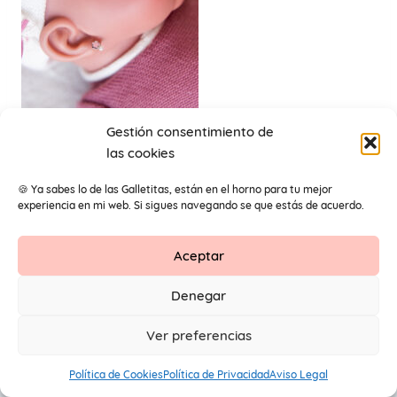
Gestión consentimiento de
las cookies
BEBÉ FLOR PERLADA 6
🍪 Ya sabes lo de las Galletitas, están en el horno para tu mejor
experiencia en mi web. Si sigues navegando se que estás de acuerdo.
Aceptar
Contacto
Aviso Legal
Protección de datos
Denegar
1
© 2026 Primeros Pendientes by Maite Navarro. Todos los
Ver preferencias
derechos reservados.
Política de Cookies
Política de Privacidad
Aviso Legal