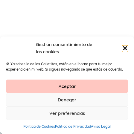
Gestión consentimiento de
las cookies
🍪 Ya sabes lo de las Galletitas, están en el horno para tu mejor
experiencia en mi web. Si sigues navegando se que estás de acuerdo.
Aceptar
Contacto
Aviso Legal
Protección de datos
Denegar
1
© 2026 Primeros Pendientes by Maite Navarro. Todos los
Ver preferencias
derechos reservados.
Política de Cookies
Política de Privacidad
Aviso Legal