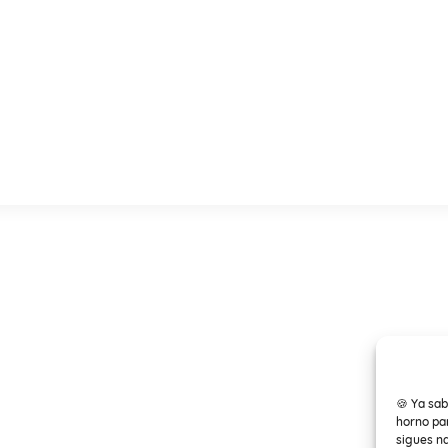
🍪 Ya sab
horno par
sigues n