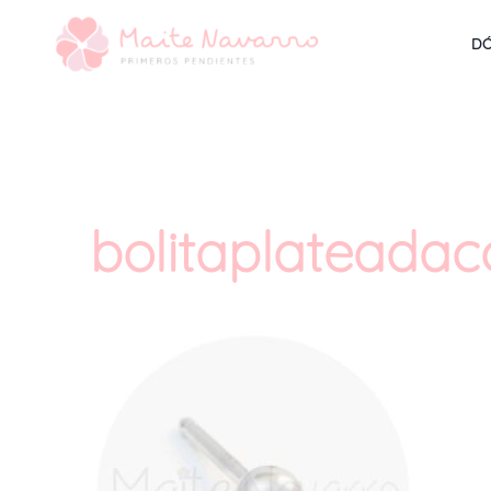
DÓ
bolitaplateada