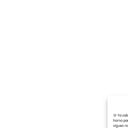
🍪 Ya sab
horno par
sigues n