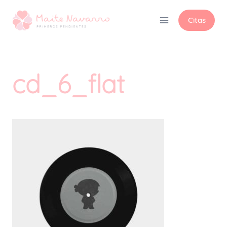
Citas
cd_6_flat