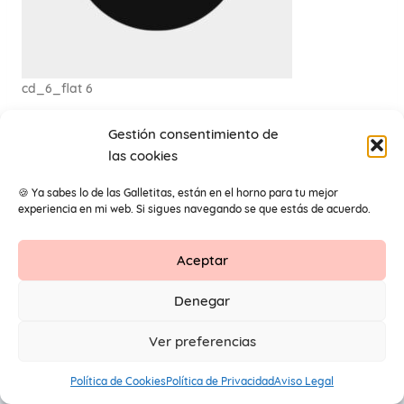
cd_6_flat 6
Gestión consentimiento de
las cookies
🍪 Ya sabes lo de las Galletitas, están en el horno para tu mejor
experiencia en mi web. Si sigues navegando se que estás de acuerdo.
Aceptar
Contacto
Aviso Legal
Protección de datos
Denegar
1
© 2026 Primeros Pendientes by Maite Navarro. Todos los
Ver preferencias
derechos reservados.
Política de Cookies
Política de Privacidad
Aviso Legal