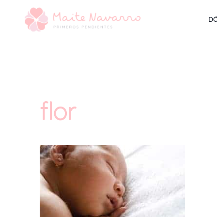
DÓ
flor