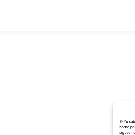
🍪 Ya sab
horno par
sigues n