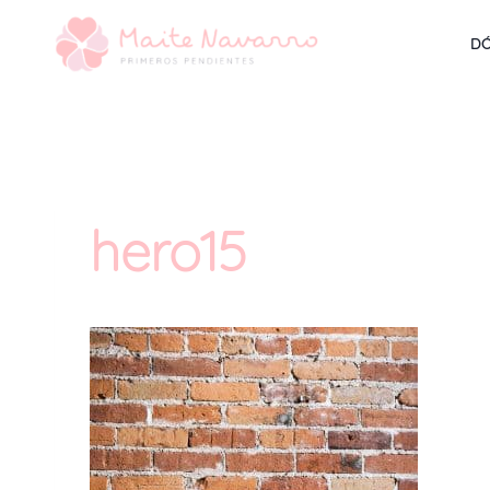
DÓ
hero15