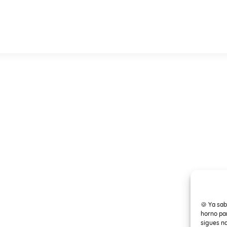
🍪 Ya sab
horno par
sigues n