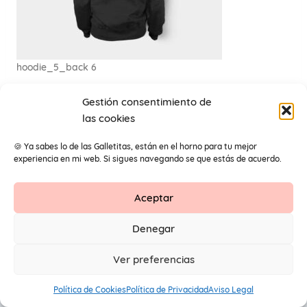
hoodie_5_back 6
Gestión consentimiento de
las cookies
🍪 Ya sabes lo de las Galletitas, están en el horno para tu mejor
experiencia en mi web. Si sigues navegando se que estás de acuerdo.
Aceptar
Contacto
Aviso Legal
Protección de datos
Denegar
1
© 2026 Primeros Pendientes by Maite Navarro. Todos los
Ver preferencias
derechos reservados.
Política de Cookies
Política de Privacidad
Aviso Legal