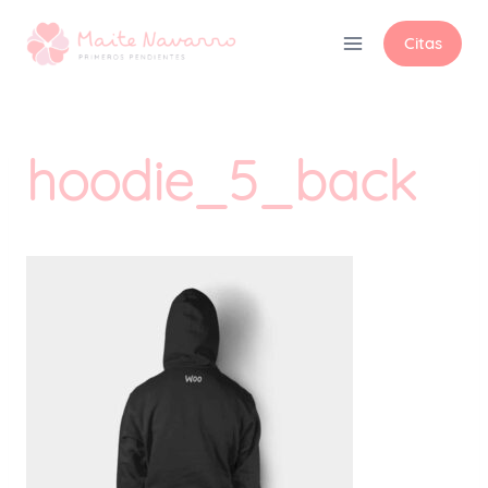
Citas
hoodie_5_back