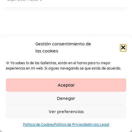
Gestión consentimiento de
las cookies
🍪 Ya sabes lo de las Galletitas, están en el horno para tu mejor
experiencia en mi web. Si sigues navegando se que estás de acuerdo.
Aceptar
Contacto
Aviso Legal
Protección de datos
Denegar
1
© 2026 Primeros Pendientes by Maite Navarro. Todos los
Ver preferencias
derechos reservados.
Política de Cookies
Política de Privacidad
Aviso Legal