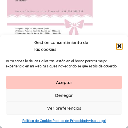
Gestión consentimiento de
las cookies
modelo-plata-clinica 6
🍪 Ya sabes lo de las Galletitas, están en el horno para tu mejor
experiencia en mi web. Si sigues navegando se que estás de acuerdo.
Aceptar
Contacto
Aviso Legal
Protección de datos
Denegar
1
© 2026 Primeros Pendientes by Maite Navarro. Todos los
Ver preferencias
derechos reservados.
Política de Cookies
Política de Privacidad
Aviso Legal