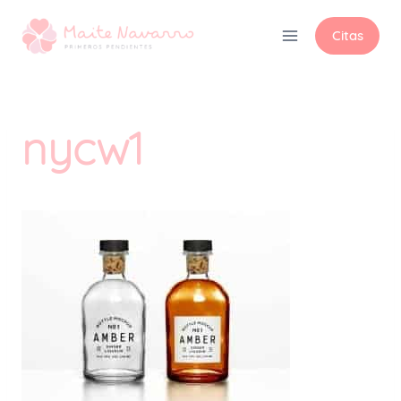
Citas
nycw1