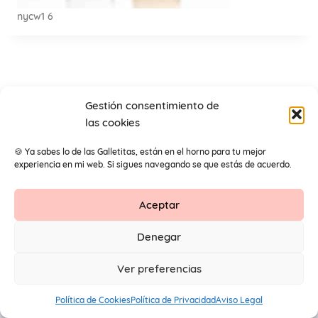
nycw1 6
Gestión consentimiento de
las cookies
🍪 Ya sabes lo de las Galletitas, están en el horno para tu mejor
experiencia en mi web. Si sigues navegando se que estás de acuerdo.
Aceptar
Contacto
Aviso Legal
Protección de datos
Denegar
1
© 2026 Primeros Pendientes by Maite Navarro. Todos los
Ver preferencias
derechos reservados.
Política de Cookies
Política de Privacidad
Aviso Legal