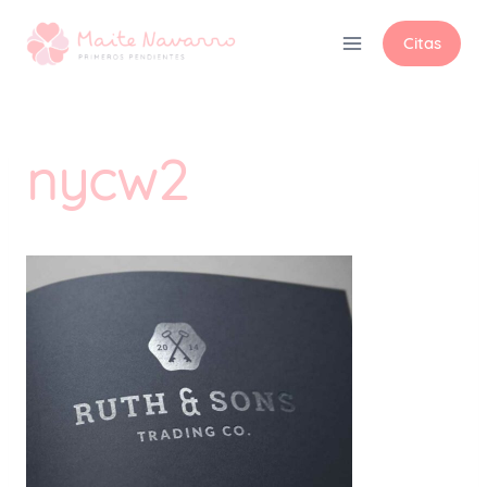
Citas
nycw2