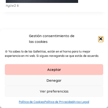
nycw2 6
Gestión consentimiento de
las cookies
🍪 Ya sabes lo de las Galletitas, están en el horno para tu mejor
experiencia en mi web. Si sigues navegando se que estás de acuerdo.
Aceptar
Contacto
Aviso Legal
Protección de datos
Denegar
1
© 2026 Primeros Pendientes by Maite Navarro. Todos los
Ver preferencias
derechos reservados.
Política de Cookies
Política de Privacidad
Aviso Legal