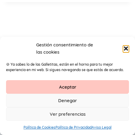
Gestión consentimiento de
las cookies
🍪 Ya sabes lo de las Galletitas, están en el horno para tu mejor
experiencia en mi web. Si sigues navegando se que estás de acuerdo.
Aceptar
Contacto
Aviso Legal
Protección de datos
Denegar
1
© 2026 Primeros Pendientes by Maite Navarro. Todos los
Ver preferencias
derechos reservados.
Política de Cookies
Política de Privacidad
Aviso Legal