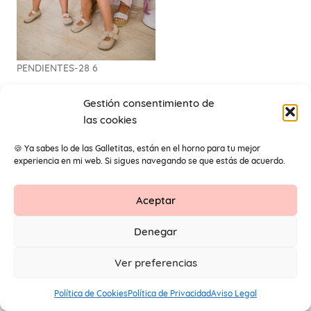
PENDIENTES-28 6
Gestión consentimiento de
las cookies
🍪 Ya sabes lo de las Galletitas, están en el horno para tu mejor
experiencia en mi web. Si sigues navegando se que estás de acuerdo.
Aceptar
Contacto
Aviso Legal
Protección de datos
Denegar
1
© 2026 Primeros Pendientes by Maite Navarro. Todos los
Ver preferencias
derechos reservados.
Política de Cookies
Política de Privacidad
Aviso Legal