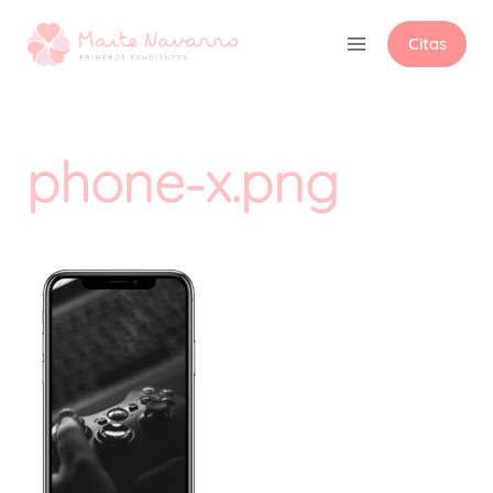
Citas
phone-x.png