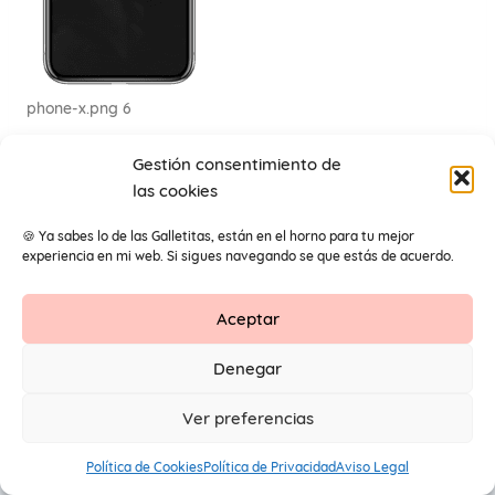
phone-x.png 6
Gestión consentimiento de
las cookies
🍪 Ya sabes lo de las Galletitas, están en el horno para tu mejor
experiencia en mi web. Si sigues navegando se que estás de acuerdo.
Aceptar
Contacto
Aviso Legal
Protección de datos
Denegar
1
© 2026 Primeros Pendientes by Maite Navarro. Todos los
Ver preferencias
derechos reservados.
Política de Cookies
Política de Privacidad
Aviso Legal