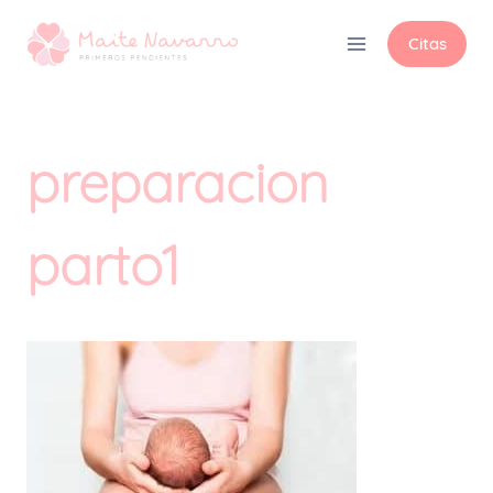
Citas
preparacion
parto1