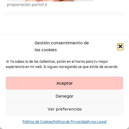
preparacion parto1 6
Gestión consentimiento de
las cookies
🍪 Ya sabes lo de las Galletitas, están en el horno para tu mejor
experiencia en mi web. Si sigues navegando se que estás de acuerdo.
Aceptar
Contacto
Aviso Legal
Protección de datos
Denegar
1
© 2026 Primeros Pendientes by Maite Navarro. Todos los
Ver preferencias
derechos reservados.
Política de Cookies
Política de Privacidad
Aviso Legal