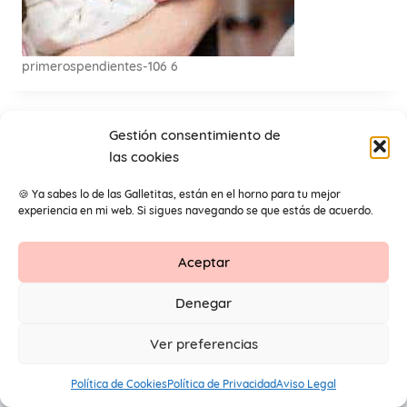
primerospendientes-106 6
Gestión consentimiento de
las cookies
🍪 Ya sabes lo de las Galletitas, están en el horno para tu mejor
experiencia en mi web. Si sigues navegando se que estás de acuerdo.
Aceptar
Contacto
Aviso Legal
Protección de datos
Denegar
1
© 2026 Primeros Pendientes by Maite Navarro. Todos los
Ver preferencias
derechos reservados.
Política de Cookies
Política de Privacidad
Aviso Legal