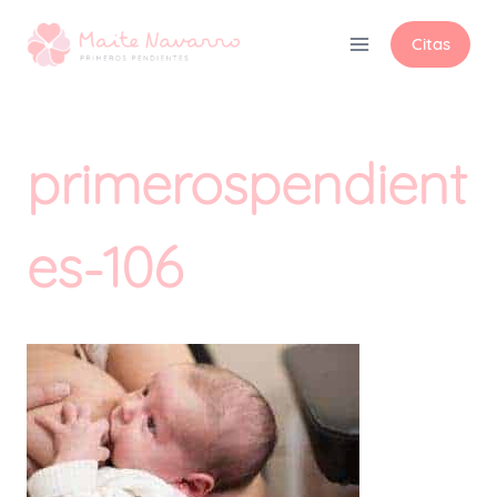
Citas
primerospendient
es-106