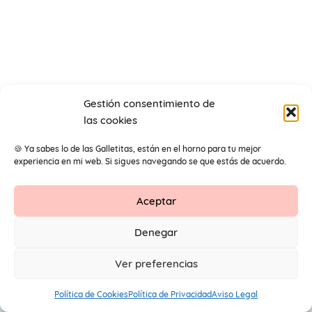
Gestión consentimiento de
las cookies
🍪 Ya sabes lo de las Galletitas, están en el horno para tu mejor
experiencia en mi web. Si sigues navegando se que estás de acuerdo.
Aceptar
Contacto
Aviso Legal
Protección de datos
Denegar
1
© 2026 Primeros Pendientes by Maite Navarro. Todos los
Ver preferencias
derechos reservados.
Política de Cookies
Política de Privacidad
Aviso Legal