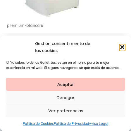
premium-blanca 6
Gestión consentimiento de
las cookies
🍪 Ya sabes lo de las Galletitas, están en el horno para tu mejor
experiencia en mi web. Si sigues navegando se que estás de acuerdo.
Aceptar
Contacto
Aviso Legal
Protección de datos
Denegar
1
© 2026 Primeros Pendientes by Maite Navarro. Todos los
Ver preferencias
derechos reservados.
Política de Cookies
Política de Privacidad
Aviso Legal