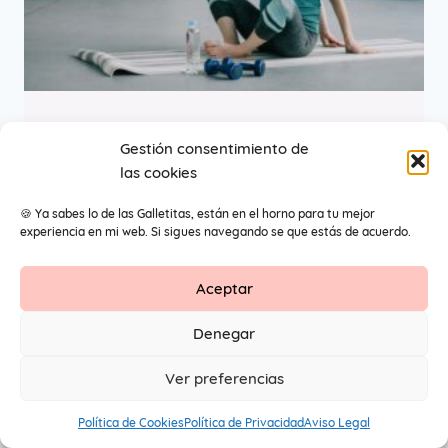
Embarazo semana a
Gestión consentimiento de
las cookies
semana
🍪 Ya sabes lo de las Galletitas, están en el horno para tu mejor
experiencia en mi web. Si sigues navegando se que estás de acuerdo.
Aceptar
Contacto
Aviso Legal
Protección de datos
Denegar
1
© 2026 Primeros Pendientes by Maite Navarro. Todos los
Ver preferencias
derechos reservados.
Política de Cookies
Política de Privacidad
Aviso Legal