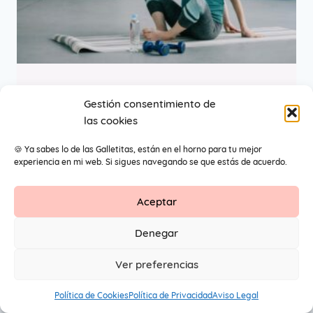
Embarazo semana a
Gestión consentimiento de
las cookies
semana
🍪 Ya sabes lo de las Galletitas, están en el horno para tu mejor
experiencia en mi web. Si sigues navegando se que estás de acuerdo.
Aceptar
Contacto
Aviso Legal
Protección de datos
Denegar
1
© 2026 Primeros Pendientes by Maite Navarro. Todos los
Ver preferencias
derechos reservados.
Política de Cookies
Política de Privacidad
Aviso Legal