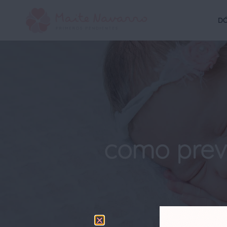
DÓ
como preve