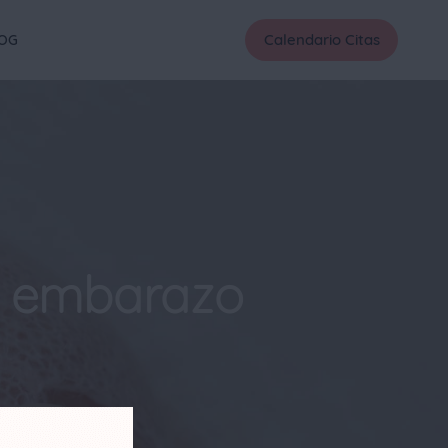
Calendario Citas
OG
el embarazo