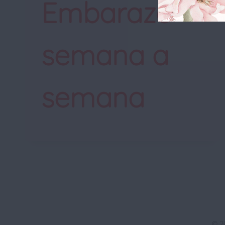
Embarazo
semana a
semana
© 2