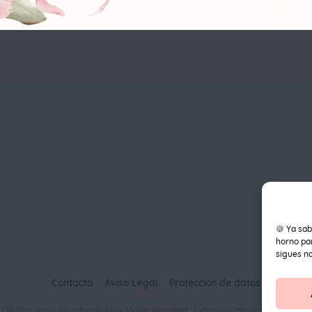
🍪 Ya sab
horno par
sigues n
Contacto
Aviso Legal
Protección de datos
026 Primeros Pendientes by Maite Navarro. Todos los derechos reserva