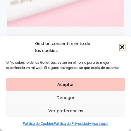
Test de embarazo ¡10
Gestión consentimiento de
las cookies
Soluciones!
🍪 Ya sabes lo de las Galletitas, están en el horno para tu mejor
experiencia en mi web. Si sigues navegando se que estás de acuerdo.
Aceptar
Contacto
Aviso Legal
Protección de datos
Denegar
1
© 2026 Primeros Pendientes by Maite Navarro. Todos los
Ver preferencias
derechos reservados.
Política de Cookies
Política de Privacidad
Aviso Legal