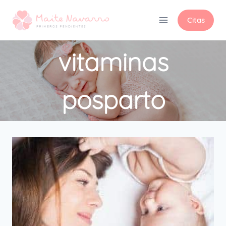
Citas
vitaminas
posparto