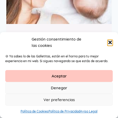
Caída de cabello en el
Gestión consentimiento de
las cookies
postparto
🍪 Ya sabes lo de las Galletitas, están en el horno para tu mejor
experiencia en mi web. Si sigues navegando se que estás de acuerdo.
Aceptar
Contacto
Aviso Legal
Protección de datos
Denegar
1
© 2026 Primeros Pendientes by Maite Navarro. Todos los
Ver preferencias
derechos reservados.
Política de Cookies
Política de Privacidad
Aviso Legal