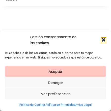
Gestión consentimiento de
las cookies
🍪 Ya sabes lo de las Galletitas, están en el horno para tu mejor
experiencia en mi web. Si sigues navegando se que estás de acuerdo.
Aceptar
Contacto
Aviso Legal
Protección de datos
Denegar
1
© 2026 Primeros Pendientes by Maite Navarro. Todos los
Ver preferencias
derechos reservados.
Política de Cookies
Política de Privacidad
Aviso Legal