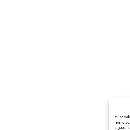
🍪 Ya sab
horno par
sigues n