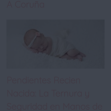
A Coruña
Pendientes Recien
Nacida: La Ternura y
Seguridad en Manos de