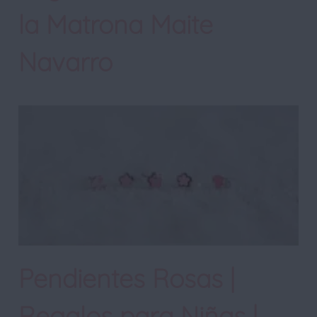
la Matrona Maite
Navarro
Pendientes Rosas |
Regalos para Niñas |