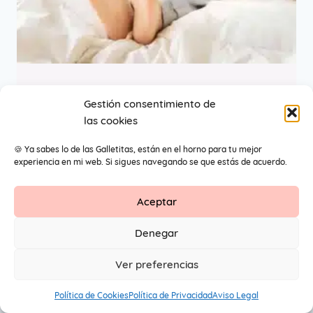
Pies hinchados después
Gestión consentimiento de
las cookies
del parto
🍪 Ya sabes lo de las Galletitas, están en el horno para tu mejor
experiencia en mi web. Si sigues navegando se que estás de acuerdo.
Aceptar
Contacto
Aviso Legal
Protección de datos
Denegar
1
© 2026 Primeros Pendientes by Maite Navarro. Todos los
Ver preferencias
derechos reservados.
Política de Cookies
Política de Privacidad
Aviso Legal