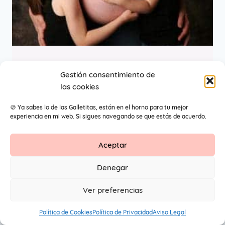
Año nuevo y
Gestión consentimiento de
las cookies
maternidad
🍪 Ya sabes lo de las Galletitas, están en el horno para tu mejor
experiencia en mi web. Si sigues navegando se que estás de acuerdo.
Aceptar
Contacto
Aviso Legal
Protección de datos
Denegar
1
© 2026 Primeros Pendientes by Maite Navarro. Todos los
Ver preferencias
derechos reservados.
Política de Cookies
Política de Privacidad
Aviso Legal