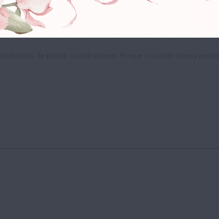
más importante. Ilusiónate con la idea de que puedes coger la rienda de
ndo abrazas, de pasear cuando paseas. Porque si cuando comes piens