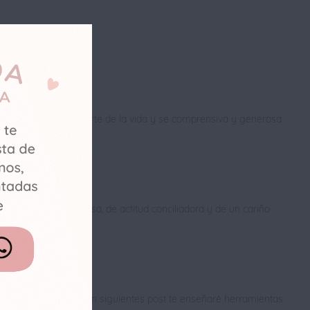
ta tus errores como parte de la vida y se comprensiva y generosa
re de tu mejor sonrisa, de actitud conciliadora y de un cariño
, familia y trabajo. En siguientes post te enseñaré herramientas