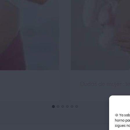
Dudas de mujer : t
🍪 Ya sab
horno par
sigues n