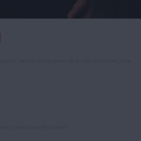
d
para ti. además, en este primer día del año vamos a ver juntas
siente la energía que llevas dentro.