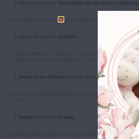
Pide que te hagan
fotos bonitas de año nuevo y maternid
Por ejemplo, abrazada a tu peque, mejor calidad que cantidad. D
Recuerda 2016 con
gratitud
Es decir, gratitud por lo bueno que te dejó y por tanto que te e
contigo misma. Celebra tus mejoras y cada uno de tus logros. E
Reconoce ese esfuerzo
lleno de Amor que llevas a cabo c
Por ejemplo, madrugar, dedicar la mayoría de tus fuerzas a tu fami
sincero.
Realiza una lluvia de ideas
Además, puedes realizar una lluvia de ideas acerca de los nuevos