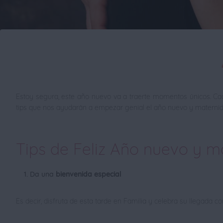
Estoy segura, este año nuevo va a traerte momentos únicos. Ca
tips que nos ayudarán a empezar genial el año nuevo y maternid
Tips de Feliz Año nuevo y m
Da una
bienvenida especial
Es decir, disfruta de esta tarde en Familia y celebra su llegada con