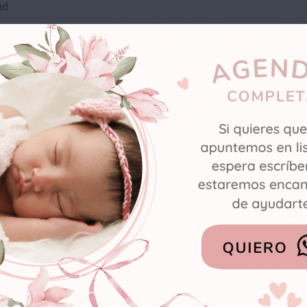
ad
espués las imprimirás y harás un Collage que os encantará.
nseñó. Sus experiencias te ayudaron a ser mejor persona, seguro. Acep
se es
el mejor regalo que puedes hacerte
.
ada día
lia, al trabajo, a realizar las tareas del hogar. Todo acompañado siemp
 objetivos que querrás conseguir en este nuevo año: acerca de tu salud