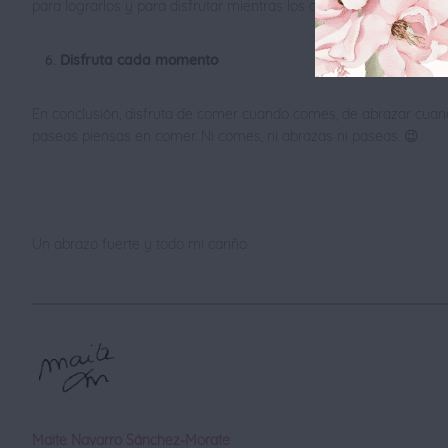
para lograrlos y para disfrutar mientras los consigues, eso es lo 
Disfruta cada momento
En conclusión, disfruta de comer cuando comes, de abrazar cua
paseas piensas en comer. Ni comes, ni abrazas ni paseas. 😉
Un abrazo fuerte y todo mi cariño.
Maite Navarro Sánchez-Morate