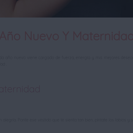
Año Nuevo Y Maternida
da año nuevo viene cargado de fuerza, energía y mis mejores deseos 
ad .
aternidad
 alegría. Ponte ese vestido que te sienta tan bien, píntate los labios y 