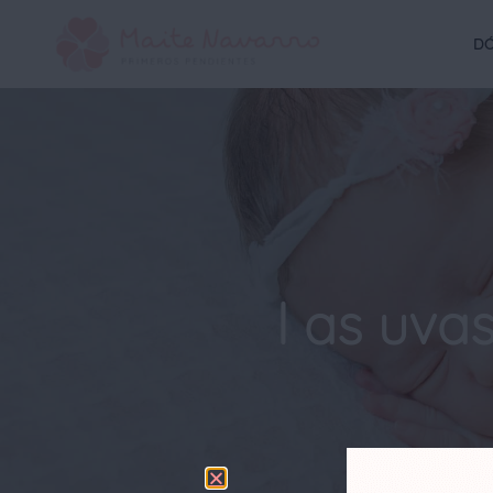
DÓ
l as uva