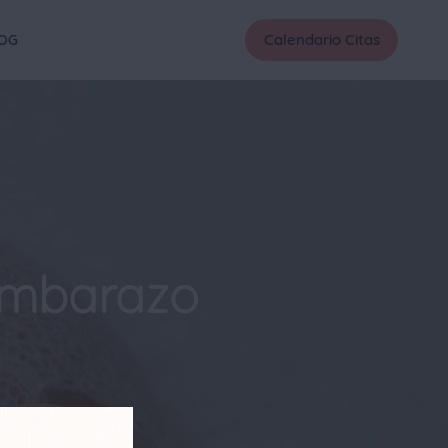
Calendario Citas
OG
 embarazo