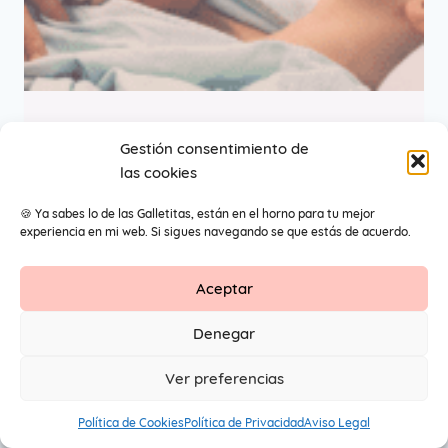
Contacto piel con piel
Gestión consentimiento de
las cookies
🍪 Ya sabes lo de las Galletitas, están en el horno para tu mejor
experiencia en mi web. Si sigues navegando se que estás de acuerdo.
Aceptar
Contacto
Aviso Legal
Protección de datos
Denegar
1
© 2026 Primeros Pendientes by Maite Navarro. Todos los
Ver preferencias
derechos reservados.
Política de Cookies
Política de Privacidad
Aviso Legal