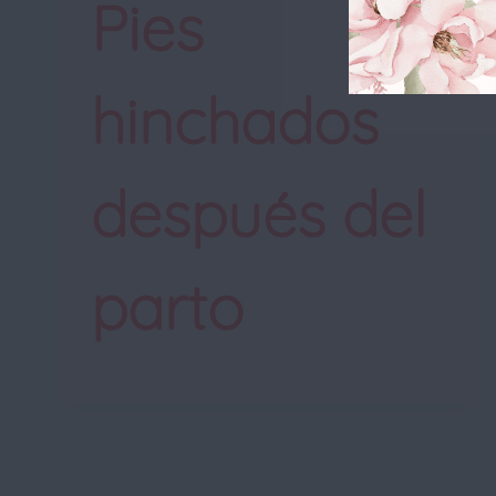
Pies
hinchados
después del
parto