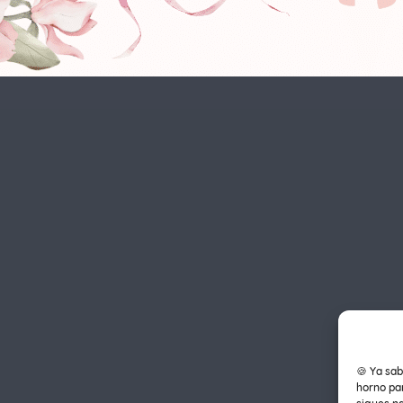
🍪 Ya sab
horno par