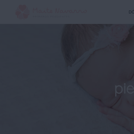
DÓ
pi