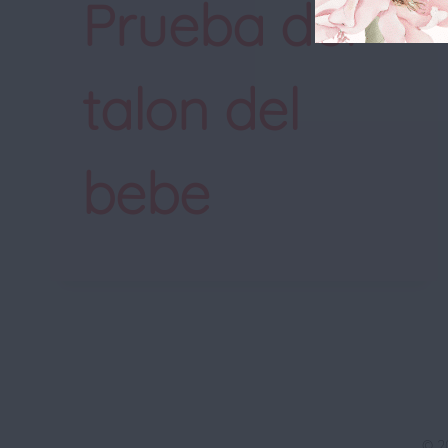
Prueba del
talon del
bebe
© 2