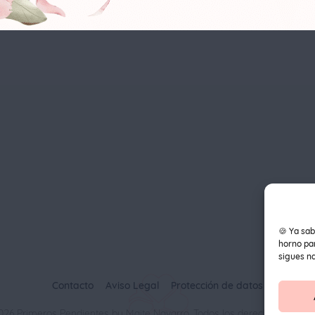
🍪 Ya sab
horno par
sigues n
Contacto
Aviso Legal
Protección de datos
026 Primeros Pendientes by Maite Navarro. Todos los derechos reserva