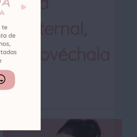
Baja
maternal,
aprovéchala