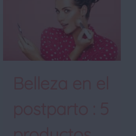
Belleza en el
postparto : 5
productos