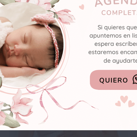
Pies
hinchados
después del
parto